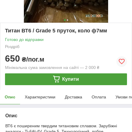
Титан ВТ6 / Grade 5 пруток, коло ф7мм
Готово до відправки
Роздріб
650
₴/пог.м
Мінімальна сума замовлення на сайті — 2 000 ₴
Купити
Опис
Характеристики
Доставка
Оплата
Умови п
Опис
ВТ6 є поширеним твердим титановим сплавом. Зарубіжні
аналоги - Ti-6Al-4V, Grade 5. Технологічний, добре