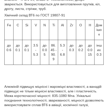
зварюється. Використовується для виготовлення прутків, кіл,
дроту, листа, стрічки, труб.
Хімічний склад ВТ6 по ГОСТ 19807-91
Fe
C
Si
V
N
Ti
Al
Zr
O
H
Дом
ішо
к
до
до
до
3.5
до
86.
5.3
до
до
до
інш
0.6
0.1
0.1
-
0.0
45 -
-
0.3
0.2
0.0
их
5.3
5
90.
6.8
15
0.3
9
Алюміній підвищує міцнісні і жароміцні властивості, а ванадій
підвищує не тільки міцнісні властивості, але і пластичність.
Межа короткочасної міцності: 835-1080 Мпа. Унікальні
поєднання технологічності, зварюваності, міцності дозволяють
використовувати сплав ВТ6 в авіації, космічної галузі,