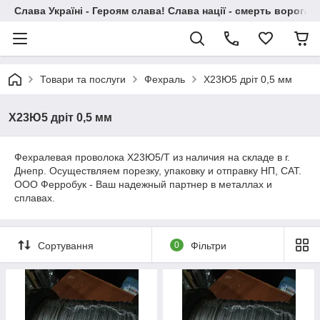
Слава Україні - Героям слава! Слава нації - смерть ворогам!
Товари та послуги
Фехраль
Х23Ю5 дріт 0,5 мм
Х23Ю5 дріт 0,5 мм
Фехралевая проволока Х23Ю5/Т из наличия на складе в г.
Днепр. Осуществляем порезку, упаковку и отправку НП, САТ.
ООО Ферробук - Ваш надежный партнер в металлах и
сплавах.
Сортування
0
Фільтри