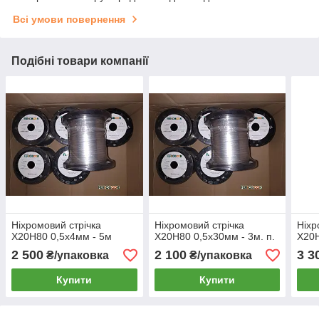
Всі умови повернення
Подібні товари компанії
Ніхромовий стрічка
Ніхромовий стрічка
Ніхр
Х20Н80 0,5х4мм - 5м
Х20Н80 0,5х30мм - 3м. п.
Х20Н
2 500
2 100
3 3
₴/упаковка
₴/упаковка
Купити
Купити