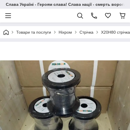
Слава Україні - Героям слава! Слава нації - смерть ворогам!
Товари та послуги
Ніхром
Стрічка
Х20Н80 стрічк