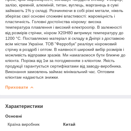
залізо, кремній, алюміній, титан, вуглець, марганець в сумі
займають 1% у складі. Розчиняючи в собі різні метали, нікель
зберігає свої основні споживчі властивості: жароміцність і
пластичність. Головні достоїнства ніхрому: висока
температура плавлення і високий електроопір. В залежності
від розмірів стрічки, ніхром Х20Н80 витримує температуру до
1200 °C. Поставляємо матеріал зі складу в Дніпрі з доставкою
всім містам України. ТОВ "Ферробук" реалізує ніхромовий
стрічку в роздріб і оптом. В наявності широкий вибір розмірів і
можливість відправки зразків. Ми намагаємося бути ближче до
клієнта. Порізка від 1м за погодженням з клієнтом. Якість
продукції гарантується сертифікатами від заводу-виробника.
Виконання замовлень займає мінімальний час. Оптовим
клієнтам надаються знижки.
Приховати
Характеристики
Основні
Країна виробник
Китай