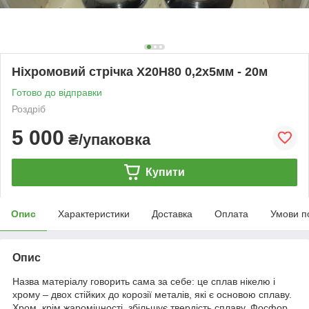
Ніхромовий стрічка Х20Н80 0,2х5мм - 20м
Готово до відправки
Роздріб
5 000
₴/упаковка
Купити
Опис
Характеристики
Доставка
Оплата
Умови п
Опис
Назва матеріалу говорить сама за себе: це сплав нікелю і
хрому – двох стійких до корозії металів, які є основою сплаву.
Хром, крім жароміцності, збільшує твердість сплаву. Фосфор,