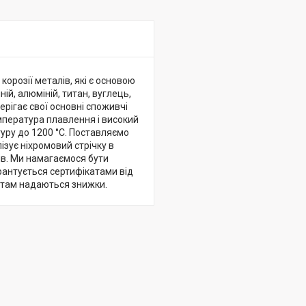
корозії металів, які є основою
ій, алюміній, титан, вуглець,
ерігає свої основні споживчі
емпература плавлення і високий
туру до 1200 °C. Поставляємо
ізує ніхромовий стрічку в
ків. Ми намагаємося бути
арантується сертифікатами від
нтам надаються знижки.