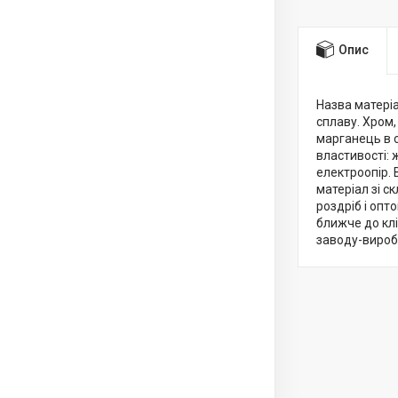
Опис
Назва матеріа
сплаву. Хром,
марганець в с
властивості: 
електроопір. 
матеріал зі с
роздріб і опт
ближче до клі
заводу-вироб