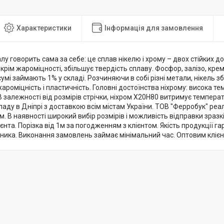
Характеристики
Інформація для замовлення
лу говорить сама за себе: це сплав нікелю і хрому – двох стійких до 
 крім жароміцності, збільшує твердість сплаву. Фосфор, залізо, кремн
умі займають 1% у складі. Розчиняючи в собі різні метали, нікель зб
жароміцність і пластичність. Головні достоїнства ніхрому: висока т
В залежності від розмірів стрічки, ніхром Х20Н80 витримує темпера
кладу в Дніпрі з доставкою всім містам України. ТОВ "Ферробук" реал
ом. В наявності широкий вибір розмірів і можливість відправки зраз
єнта. Порізка від 1м за погодженням з клієнтом. Якість продукції г
ника. Виконання замовлень займає мінімальний час. Оптовим кліє