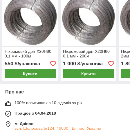
Ніхромовий дріт Х20Н80
Ніхромовий дріт Х20Н80
Ніхр
0,1 мм - 100м
0,1 мм - 200м
2мм 
550
1 000
1 8
₴/упаковка
₴/упаковка
Купити
Купити
Про нас
100% позитивних з 10 відгуків за рік
Працює з 04.04.2018
м. Дніпро
вул. Шолохова 5/124, 49080 , Дніпро, Україна