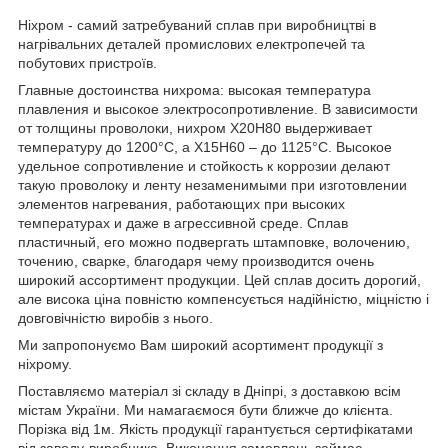
Ніхром - самий затребуваний сплав при виробництві в
нагрівальних деталей промислових електропечей та
побутових пристроїв.
Главные достоинства нихрома: высокая температура
плавления и высокое электросопротивление. В зависимости
от толщины проволоки, нихром Х20Н80 выдерживает
температуру до 1200°С, а Х15Н60 – до 1125°С. Высокое
удельное сопротивление и стойкость к коррозии делают
такую проволоку и ленту незаменимыми при изготовлении
элементов нагревания, работающих при высоких
температурах и даже в агрессивной среде. Сплав
пластичный, его можно подвергать штамповке, волочению,
точению, сварке, благодаря чему производится очень
широкий ассортимент продукции. Цей сплав досить дорогий,
але висока ціна повністю компенсується надійністю, міцністю і
довговічністю виробів з нього.
Ми запропонуємо Вам широкий асортимент продукції з
ніхрому.
Поставляємо матеріал зі складу в Дніпрі, з доставкою всім
містам України. Ми намагаємося бути ближче до клієнта.
Порізка від 1м. Якість продукції гарантується сертифікатами
від заводу-виробника. Виконання замовлень займає