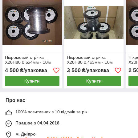
Ніхромовий стрічка
Ніхромовий стрічка
Ніхр
Х20Н80 0,5х4мм - 10м
Х20Н80 0,4х3мм - 10м
Х20Н
4 500
3 500
2 5
₴/упаковка
₴/упаковка
Купити
Купити
Про нас
100% позитивних з 10 відгуків за рік
Працює з 04.04.2018
м. Дніпро