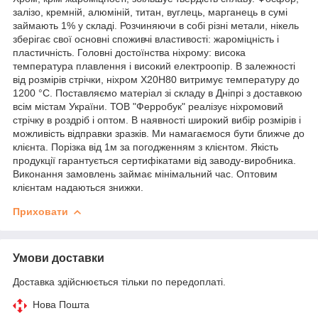
залізо, кремній, алюміній, титан, вуглець, марганець в сумі
займають 1% у складі. Розчиняючи в собі різні метали, нікель
зберігає свої основні споживчі властивості: жароміцність і
пластичність. Головні достоїнства ніхрому: висока
температура плавлення і високий електроопір. В залежності
від розмірів стрічки, ніхром Х20Н80 витримує температуру до
1200 °C. Поставляємо матеріал зі складу в Дніпрі з доставкою
всім містам України. ТОВ "Ферробук" реалізує ніхромовий
стрічку в роздріб і оптом. В наявності широкий вибір розмірів і
можливість відправки зразків. Ми намагаємося бути ближче до
клієнта. Порізка від 1м за погодженням з клієнтом. Якість
продукції гарантується сертифікатами від заводу-виробника.
Виконання замовлень займає мінімальний час. Оптовим
клієнтам надаються знижки.
Приховати
Умови доставки
Доставка здійснюється тільки по передоплаті.
Нова Пошта