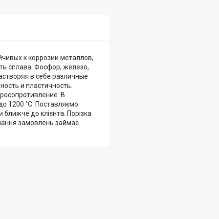
ойчивых к коррозии металлов,
ь сплава. Фосфор, железо,
Растворяя в себе различные
ность и пластичность.
тросопротивление. В
о 1200 °C. Поставляємо
и ближче до клієнта. Порізка
онання замовлень займає