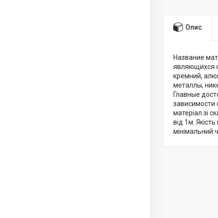
Опис
Название мате
являющихся о
кремний, алю
металлы, ник
Главные дост
зависимости 
матеріал зі с
від 1м. Якіст
мінімальний 