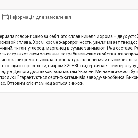
Інформація для замовлення
риала говорит само за себя: это сплав никеля и хрома – двух уст
сновой сплава. Хром, кроме жаропрочности, увеличивает твердост
миний, титан, углерод, марганец в сумме занимают 1% в составе. 
ель сохраняет свои основные потребительские свойства: жаропроч
оинства нихрома: высокая температура плавления и высокое элек
от толщины проволоки, нихром Х20Н80 выдерживает температуру д
кладу в Дніпрі з доставкою всім містам України. Ми намагаємося бут
ь продукції гарантується сертифікатами від заводу-виробника. Вик
час. Оптовим клієнтам надаються знижки.