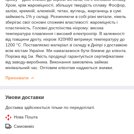
Хром, крім жароміцності, збільшує твердість сплаву. Фосфор,
залізо, кремній, алюміній, титан, вуглець, марганець в сумі
займають 1% у складі. Розчиняючи в собі різні метали, нікель
зберігає свої основні споживчі властивості: жароміцність і
пластичність. Головні достоїнства ніхрому: висока
температура плавлення і високий електроопір. В залежності
від товщини дроту, ніхром Х20Н80 витримує температуру до
1200 °C. Поставляємо матеріал зі складу в Дніпрі з доставкою
всім містам України. Ми намагаємося бути ближче до клієнта.
Порізка від 1м. Якість продукції гарантується сертифікатами
від заводу-виробника. Виконання замовлень займає
мінімальний час. Оптовим клієнтам надаються знижки.
Приховати
Умови доставки
Доставка здійснюється тільки по передоплаті.
Нова Пошта
Самовивіз