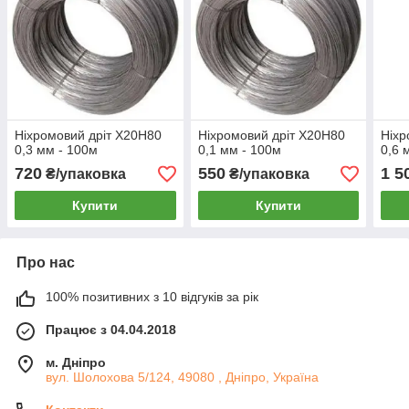
Ніхромовий дріт Х20Н80
Ніхромовий дріт Х20Н80
Ніхр
0,3 мм - 100м
0,1 мм - 100м
0,6 
720
550
1 5
₴/упаковка
₴/упаковка
Купити
Купити
Про нас
100% позитивних з 10 відгуків за рік
Працює з 04.04.2018
м. Дніпро
вул. Шолохова 5/124, 49080 , Дніпро, Україна