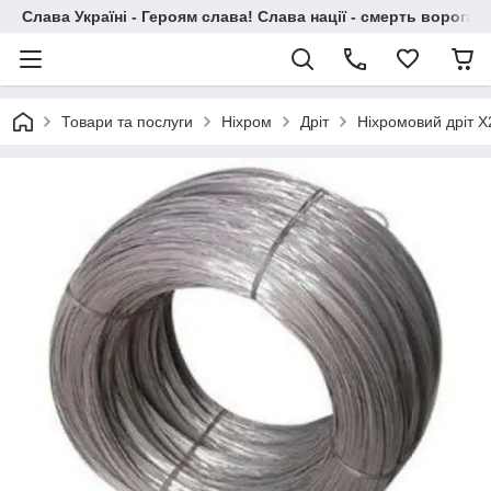
Слава Україні - Героям слава! Слава нації - смерть ворогам!
Товари та послуги
Ніхром
Дріт
Ніхромовий дріт Х