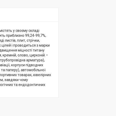
істять у своєму складі
ить приблизно 99,24-99,7%,
і листів, плит, стрічки,
х цілей і проводиться з марки
ідвищення міцності титану
кремній, олово, цирконій. •
 трубопровідна арматура),
іації, корпуси підводних
та паперу), автомобільної
спортивних товарах, ювелірних
ним, завдяки чому
ологічних та ендодонтичних