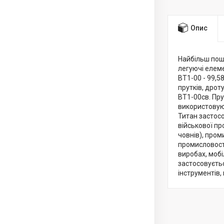
Опис
Найбільш поши
легуючі елеме
ВТ1-00 - 99,58
прутків, дрот
ВТ1-00св. Пру
використовуют
Титан застосо
військової пр
човнів), про
промисловості
виробах, мобі
застосовуєтьс
інструментів,