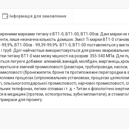
Інформація для замовлення
реними марками титану є ВТ1-0, ВТ1-00, ВТ1-00св. Дані марки не м
нти, лише незначна кількість домішок. Зміст Ti марки ВТ1-0 станов
-99,9%, ВТ1-00св - 99,39-99,9%. ВТ1-0, ВТ1-00 поставляється у вигляд
у і труб. Дріт найчастіше використовується для різних зварювальни
тки титану ВТ1-0 має межу міцності на розрив: 355-540 МПа. Для п
ься легуючі добавки: алюміній, ванадій, молібден, марганець,хром, 
вується в хімічній промисловості (реактори, трубопроводи, насоси,
омисловості (бронежилети, броня та протипожежні перегородки в ав
мислових процесах (опріснювальних установках, процесах целюлози 
, сільськогосподарської промисловості, харчової промисловості, 
льних телефонах, легких сплавах і т. д. • Титан є фізіологічно інерт
я в медицині (протези, остеопротезы, зубні імплантати), в стомат
 прикраси для пірсингу.