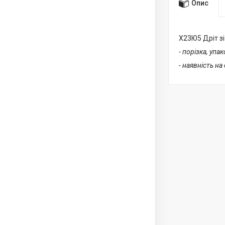
Опис
Х23Ю5 Дріт зі
- порізка, упа
- наявність на