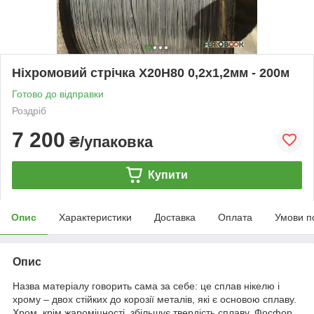
Ніхромовий стрічка Х20Н80 0,2х1,2мм - 200м
Готово до відправки
Роздріб
7 200
₴/упаковка
Купити
Опис
Характеристики
Доставка
Оплата
Умови п
Опис
Назва матеріалу говорить сама за себе: це сплав нікелю і
хрому – двох стійких до корозії металів, які є основою сплаву.
Хром, крім жароміцності, збільшує твердість сплаву. Фосфор,