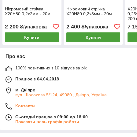
Ніхромовий стрічка
Ніхромовий стрічка
Х20Н
Х20Н80 0,2х2мм - 20м
Х20Н80 0,2х3мм - 20м
0,25
200 
2 200
2 400
7 1
₴/упаковка
₴/упаковка
Купити
Купити
Про нас
100% позитивних з 10 відгуків за рік
Працює з 04.04.2018
м. Дніпро
вул. Шолохова 5/124, 49080 , Дніпро, Україна
Контакти
Сьогодні працює з 09:00 до 18:00
Показати весь графік роботи