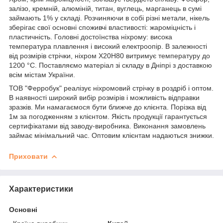
залізо, кремній, алюміній, титан, вуглець, марганець в сумі
займають 1% у складі. Розчиняючи в собі різні метали, нікель
зберігає свої основні споживчі властивості: жароміцність і
пластичність. Головні достоїнства ніхрому: висока
температура плавлення і високий електроопір. В залежності
від розмірів стрічки, ніхром Х20Н80 витримує температуру до
1200 °C. Поставляємо матеріал зі складу в Дніпрі з доставкою
всім містам України.
ТОВ "Ферробук" реалізує ніхромовий стрічку в роздріб і оптом.
В наявності широкий вибір розмірів і можливість відправки
зразків. Ми намагаємося бути ближче до клієнта. Порізка від
1м за погодженням з клієнтом. Якість продукції гарантується
сертифікатами від заводу-виробника. Виконання замовлень
займає мінімальний час. Оптовим клієнтам надаються знижки.
Приховати
Характеристики
Основні