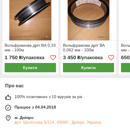
Вольфрамова дріт ВА 0,33
Вольфрамова дріт ВА
Воль
мм - 100м
0,062 мм - 100м
мм -
1 750
3 450
650
₴/упаковка
₴/упаковка
Купити
Купити
Про нас
100% позитивних з 10 відгуків за рік
Працює з 04.04.2018
м. Дніпро
вул. Шолохова 5/124, 49080 , Дніпро, Україна