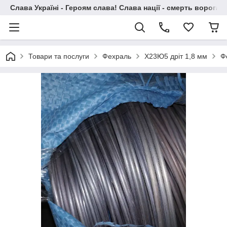
Слава Україні - Героям слава! Слава нації - смерть ворогам!
Товари та послуги
Фехраль
Х23Ю5 дріт 1,8 мм
Ф