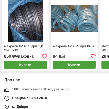
Фехраль Х23Ю5 дріт 1,8
Фехраль Х23Ю5 дріт 8мм
Фехр
мм - 50м
мм
850
84
28
₴/упаковка
₴/м
₴
Купити
Купити
Про нас
100% позитивних з 10 відгуків за рік
Працює з 04.04.2018
м. Дніпро