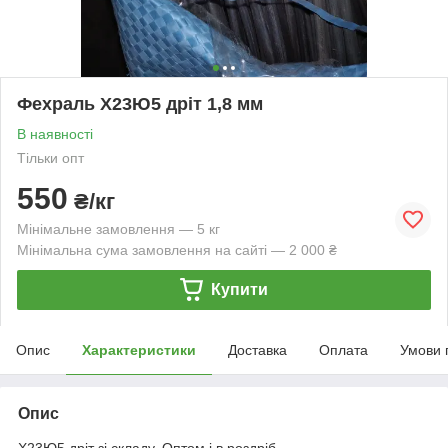
Фехраль Х23Ю5 дріт 1,8 мм
В наявності
Тільки опт
550
₴/кг
Мінімальне замовлення — 5 кг
Мінімальна сума замовлення на сайті — 2 000 ₴
Купити
Опис
Характеристики
Доставка
Оплата
Умови 
Опис
Х23Ю5 дріт зі складу. Оптом і в роздріб.