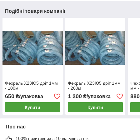
Подібні товари компанії
Фехраль Х23Ю5 дріт 1мм
Фехраль Х23Ю5 дріт 1мм
Фехр
- 100м
- 200м
мм -
650
1 200
880
₴/упаковка
₴/упаковка
Купити
Купити
Про нас
100% позитивних з 10 відгуків за рік