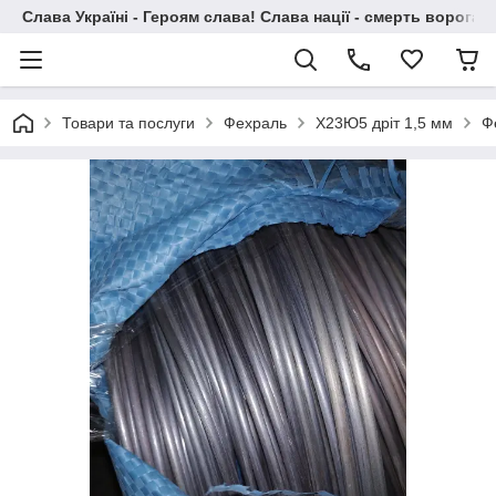
Слава Україні - Героям слава! Слава нації - смерть ворогам!
Товари та послуги
Фехраль
Х23Ю5 дріт 1,5 мм
Ф