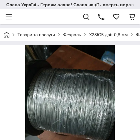
Слава Україні - Героям слава! Слава нації - смерть ворогам!
Товари та послуги
Фехраль
Х23Ю5 дріт 0,8 мм
Ф