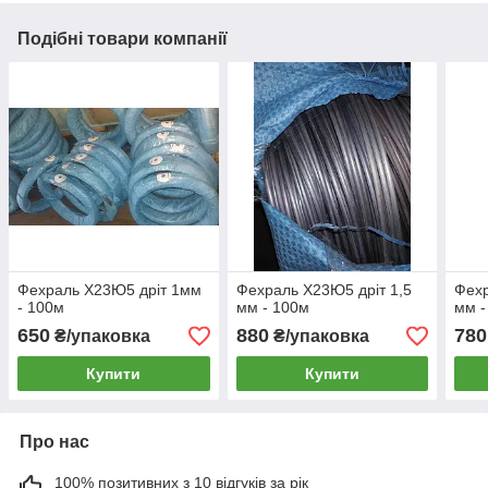
Подібні товари компанії
Фехраль Х23Ю5 дріт 1мм
Фехраль Х23Ю5 дріт 1,5
Фехр
- 100м
мм - 100м
мм -
650
880
780
₴/упаковка
₴/упаковка
Купити
Купити
Про нас
100% позитивних з 10 відгуків за рік