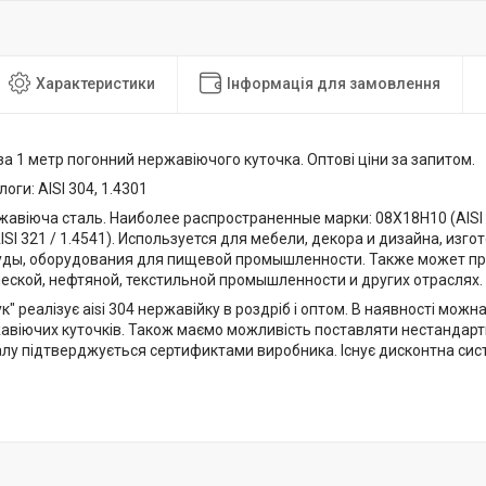
Характеристики
Інформація для замовлення
за 1 метр погонний нержавіючого куточка. Оптові ціни за запитом.
оги: AISI 304, 1.4301
авіюча сталь. Наиболее распространенные марки: 08Х18Н10 (AISI 3
SI 321 / 1.4541). Используется для мебели, декора и дизайна, изг
уды, оборудования для пищевой промышленности. Также может пр
ской, нефтяной, текстильной промышленности и других отраслях.
" реалізує aisi 304 нержавійку в роздріб і оптом. В наявності мож
жавіючих куточків. Також маємо можливість поставляти нестандартн
іалу підтверджується сертификтами виробника. Існує дисконтна сис