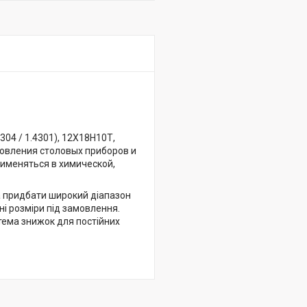
04 / 1.4301), 12Х18Н10Т,
отовления столовых приборов и
именяться в химической,
на придбати широкий діапазон
і розміри під замовлення.
тема знижок для постійних