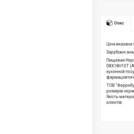
Опис
Ціна вказана 
Зарубіжні анал
Пищевая Нерж
08Х18Н10Т (AI
кухонной пос
фармацевтиче
ТОВ "Ферробук
розмірів нер
Якість матер
клієнтів.