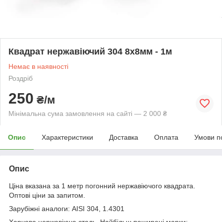
Квадрат нержавіючий 304 8х8мм - 1м
Немає в наявності
Роздріб
250
₴/м
Мінімальна сума замовлення на сайті — 2 000 ₴
Опис
Характеристики
Доставка
Оплата
Умови п
Опис
Ціна вказана за 1 метр погонний нержавіючого квадрата.
Оптові ціни за запитом.
Зарубіжні аналоги: AISI 304, 1.4301
Харчова нержавіюча сталь. Найбільш поширені марки: