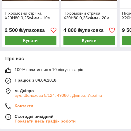
Ніхромовий стрічка
Ніхромовий стрічка
Ніхр
Х20Н80 0,25х4мм - 10м
Х20Н80 0,25х4мм - 20м
Х20Н
2 500
4 800
9 5
₴/упаковка
₴/упаковка
Купити
Купити
Про нас
100% позитивних з 10 відгуків за рік
Працює з 04.04.2018
м. Дніпро
вул. Шолохова 5/124, 49080 , Дніпро, Україна
Контакти
Сьогодні вихідний
Показати весь графік роботи