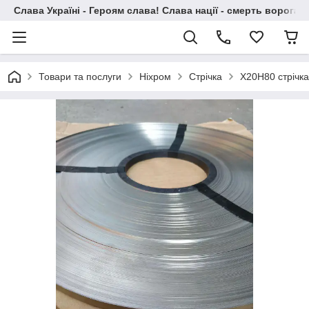
Слава Україні - Героям слава! Слава нації - смерть ворогам!
Товари та послуги
Ніхром
Стрічка
Х20Н80 стрічк