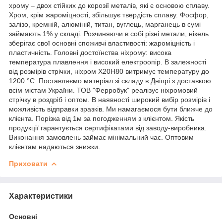
хрому – двох стійких до корозії металів, які є основою сплаву.
Хром, крім жароміцності, збільшує твердість сплаву. Фосфор,
залізо, кремній, алюміній, титан, вуглець, марганець в сумі
займають 1% у складі. Розчиняючи в собі різні метали, нікель
зберігає свої основні споживчі властивості: жароміцність і
пластичність. Головні достоїнства ніхрому: висока
температура плавлення і високий електроопір. В залежності
від розмірів стрічки, ніхром Х20Н80 витримує температуру до
1200 °C. Поставляємо матеріал зі складу в Дніпрі з доставкою
всім містам України. ТОВ "Ферробук" реалізує ніхромовий
стрічку в роздріб і оптом. В наявності широкий вибір розмірів і
можливість відправки зразків. Ми намагаємося бути ближче до
клієнта. Порізка від 1м за погодженням з клієнтом. Якість
продукції гарантується сертифікатами від заводу-виробника.
Виконання замовлень займає мінімальний час. Оптовим
клієнтам надаються знижки.
Приховати
Характеристики
Основні